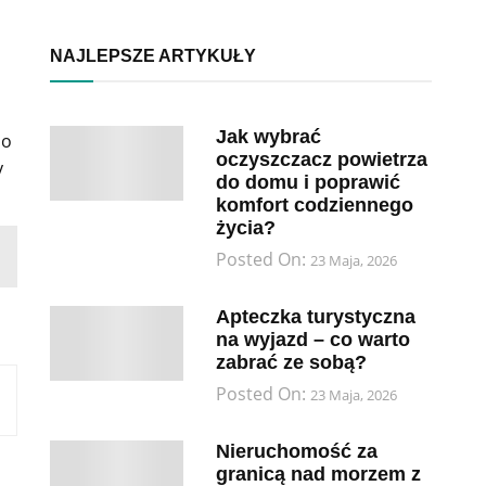
NAJLEPSZE ARTYKUŁY
Jak wybrać
 o
oczyszczacz powietrza
y
do domu i poprawić
komfort codziennego
życia?
Posted On:
23 Maja, 2026
Apteczka turystyczna
na wyjazd – co warto
zabrać ze sobą?
Posted On:
23 Maja, 2026
Nieruchomość za
granicą nad morzem z