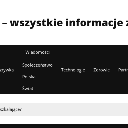
l – wszystkie informacje z
Wiadomości
Społeczeństwo
zrywka
Technologie
Zdrowie
Part
Polska
Świat
szkalające?