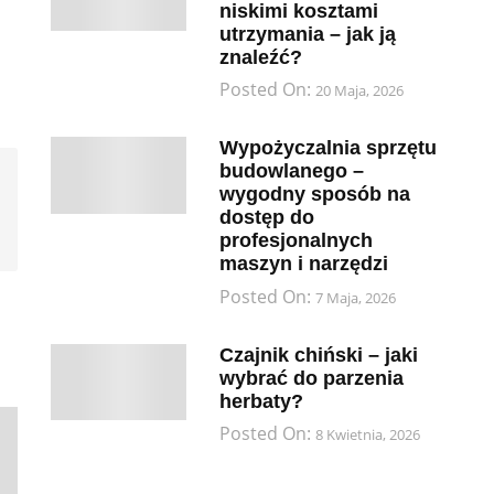
niskimi kosztami
utrzymania – jak ją
znaleźć?
Posted On:
20 Maja, 2026
Wypożyczalnia sprzętu
budowlanego –
wygodny sposób na
dostęp do
profesjonalnych
maszyn i narzędzi
Posted On:
7 Maja, 2026
Czajnik chiński – jaki
wybrać do parzenia
herbaty?
Posted On:
8 Kwietnia, 2026