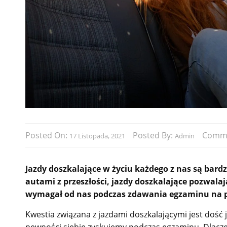
Posted On:
Posted By:
Comm
17 Listopada, 2021
Admin
Jazdy doszkalające w życiu każdego z nas są bard
autami z przeszłości, jazdy doszkalające pozwala
wymagał od nas podczas zdawania egzaminu na pr
Kwestia związana z jazdami doszkalającymi jest dość 
pewności siebie zyskujemy podczas egzaminu. Dlaczeg