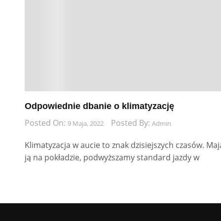
Odpowiednie dbanie o klimatyzację
Posted On:
Posted By:
9 Maja, 2022
Admin
Klimatyzacja w aucie to znak dzisiejszych czasów. Maj
ją na pokładzie, podwyższamy standard jazdy w