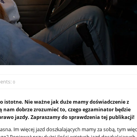
ents:
0
zo istotne. Nie ważne jak duże mamy doświadczenie z
ją nam dobrze zrozumieć to, czego egzaminator będzie
awo jazdy. Zapraszamy do sprawdzenia tej publikacji!
jasna. Im więcej jazd doszkalających mamy za sobą, tym więc
o? Ponieważ przy dużej ilości wziętych jazd doszkalających,