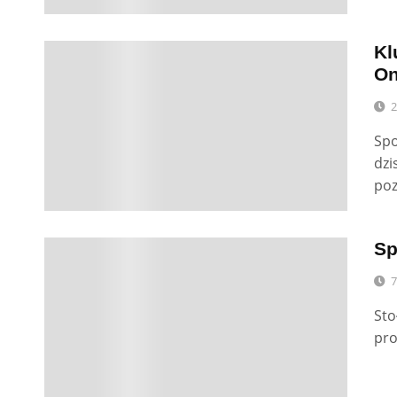
Kl
0
On
2
Spo
dzi
poz
Sp
0
7
Sto
pro