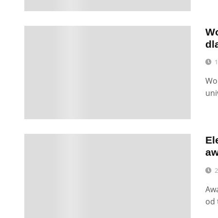
Wo
0
dl
1
Wor
uni
El
0
aw
2
Awa
od 