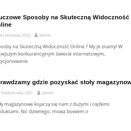
uczowe Sposoby na Skuteczną Widoczność
line
4 Listopada, 2023
Admin
soby na Skuteczną Widoczność Online ? My je znamy! W
siejszym konkurencyjnym świecie internetowym,
ycjonowanie
rawdzamy gdzie pozyskać stoły magazyno
 Października, 2021
Admin
ły magazynowe kojarzą się nam z dużymi i ciężkimi
duktami. Nic dziwnego, mowa bowiem o