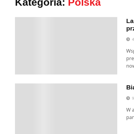
Kategoria:
Polska
La
0
pr
4
Wsp
pre
no
Bi
0
9
W a
pan