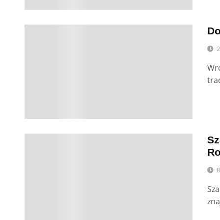
Do
0
2
Wro
tra
Sz
0
Ro
8
Sza
zna