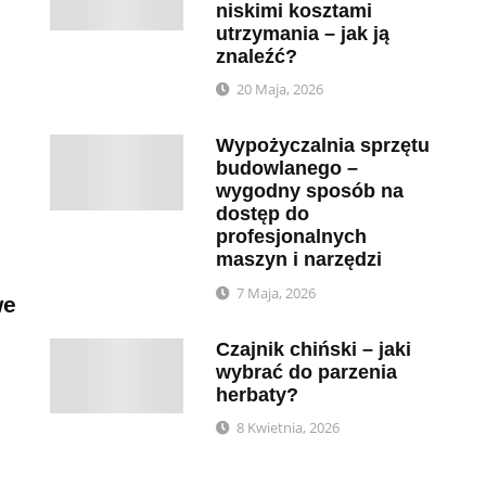
niskimi kosztami
utrzymania – jak ją
znaleźć?
20 Maja, 2026
Wypożyczalnia sprzętu
budowlanego –
wygodny sposób na
dostęp do
profesjonalnych
maszyn i narzędzi
7 Maja, 2026
we
Czajnik chiński – jaki
wybrać do parzenia
herbaty?
8 Kwietnia, 2026