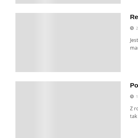
Re
0
2
Jes
mam
Po
0
1
Z r
tak