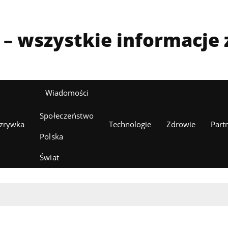
l – wszystkie informacje z
Wiadomości
Społeczeństwo
zrywka
Technologie
Zdrowie
Part
Polska
Świat