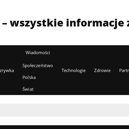
l – wszystkie informacje z
Wiadomości
Społeczeństwo
zrywka
Technologie
Zdrowie
Part
Polska
Świat