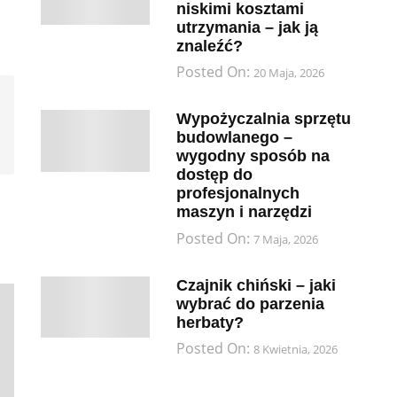
niskimi kosztami
utrzymania – jak ją
znaleźć?
Posted On:
20 Maja, 2026
Wypożyczalnia sprzętu
budowlanego –
wygodny sposób na
dostęp do
profesjonalnych
maszyn i narzędzi
Posted On:
7 Maja, 2026
Czajnik chiński – jaki
wybrać do parzenia
herbaty?
Posted On:
8 Kwietnia, 2026