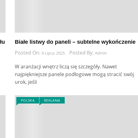
łu
Białe listwy do paneli – subtelne wykończenie
Posted On:
Posted By:
9 Lipca, 2025
Admin
W aranżacji wnętrz liczą się szczegóły. Nawet
najpiękniejsze panele podłogowe mogą stracić swój
urok, jeśli
POLSKA
REKLAMA