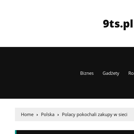
9ts.p
Biznes
Gadżety
Ro
Home
Polska
Polacy pokochali zakupy w sieci