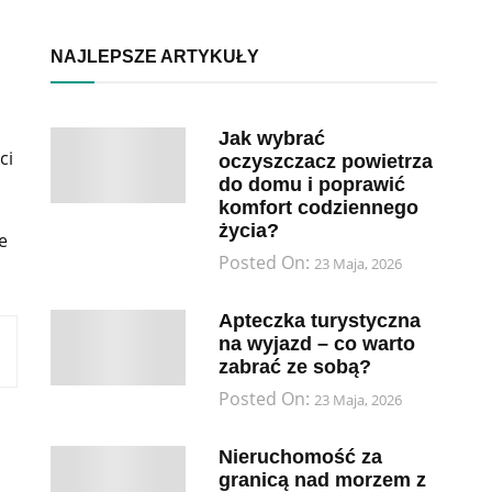
NAJLEPSZE ARTYKUŁY
Jak wybrać
ci
oczyszczacz powietrza
do domu i poprawić
komfort codziennego
życia?
e
Posted On:
23 Maja, 2026
Apteczka turystyczna
na wyjazd – co warto
zabrać ze sobą?
Posted On:
23 Maja, 2026
Nieruchomość za
granicą nad morzem z