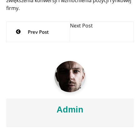
zwiększenia konwersji i wzmocnienia pozycji rynkowej
firmy.
Nawigacja
Next Post
Prev Post
wpisu
Admin