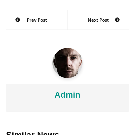
Nawigacja
Prev Post
Next Post
wpisu
Admin
Similar News