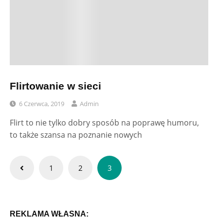
Flirtowanie w sieci
6 Czerwca, 2019
Admin
Flirt to nie tylko dobry sposób na poprawę humoru,
to także szansa na poznanie nowych
Stronicowanie
1
2
3
wpisów
REKLAMA WŁASNA: