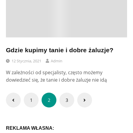
Gdzie kupimy tanie i dobre żaluzje?
12 Stycznia, 2021
Admin
W zależności od specjalisty, często możemy
dowiedzieć się, że tanie i dobre żaluzje nie idą
Stronicowanie
1
2
3
wpisów
REKLAMA WŁASNA: